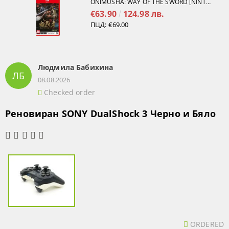
ONIMUSHA: WAY OF THE SWORD [NINTENDO SWITCH 2]
€63.90
124.98 лв.
ПЦД:
€69.00
Людмила Бабихина
ЛБ
08.08.2026
Checked order
Реновиран SONY DualShock 3 Черно и Бяло
ORDERED