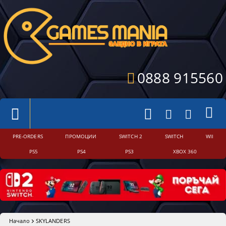
0888 915560
PRE-ORDERS
ПРОМОЦИИ
SWITCH 2
SWITCH
WII
PS5
PS4
PS3
XBOX 360
Начало
SKYLANDERS