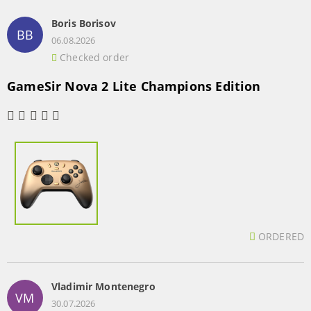
Boris Borisov
BB
06.08.2026
Checked order
GameSir Nova 2 Lite Champions Edition
ORDERED
Vladimir Montenegro
VM
30.07.2026