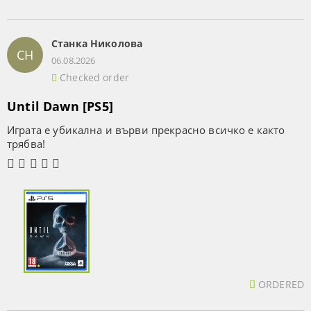
Станка Николова
СН
06.08.2026
Checked order
Until Dawn [PS5]
Играта е убикална и върви прекрасно всичко е както
трябва!
ORDERED