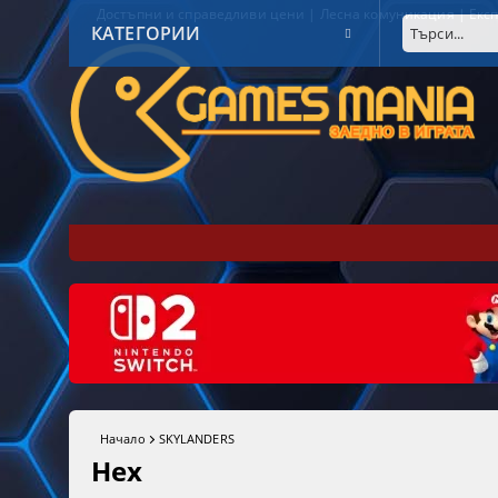
Достъпни и справедливи цени | Лесна комуникация | Експ
КАТЕГОРИИ
Начало
SKYLANDERS
Hex