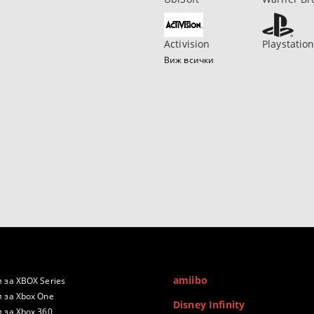
Activision
Playstatio
Виж всички
amiibo
 за XBOX Series
 за Xbox One
Disney Infinity
 за Xbox 360