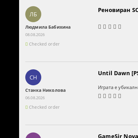
Реновиран SO
ЛБ
Людмила Бабихина
08.08.2026
Checked order
Until Dawn [P
СН
Играта е убикалн
Станка Николова
06.08.2026
Checked order
GameSir Nova 