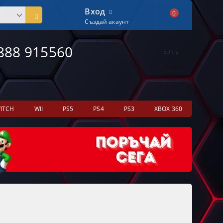
Вход
0
Създай акаунт
888 915560
EUR
ITCH
WII
PS5
PS4
PS3
XBOX 360