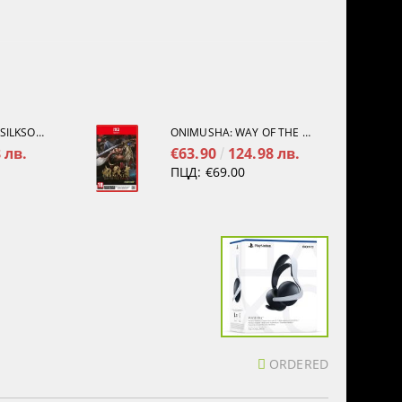
HOLLOW KNIGHT: SILKSONG [PS5]
ONIMUSHA: WAY OF THE SWORD [NINTENDO SWITCH 2]
 лв.
€63.90
124.98 лв.
ПЦД:
€69.00
ORDERED