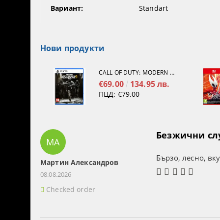
Вариант:
Standart
Нови продукти
CALL OF DUTY: MODERN WARFARE 4[PS5]
€69.00
134.95 лв.
ПЦД:
€79.00
Безжични слуш
МА
Бързо, лесно, вк
Мартин Александров
08.08.2026
Checked order