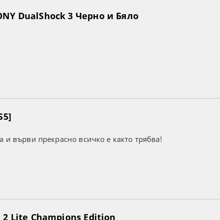
NY DualShock 3 Черно и Бяло
S5]
а и върви прекрасно всичко е както трябва!
2 Lite Champions Edition