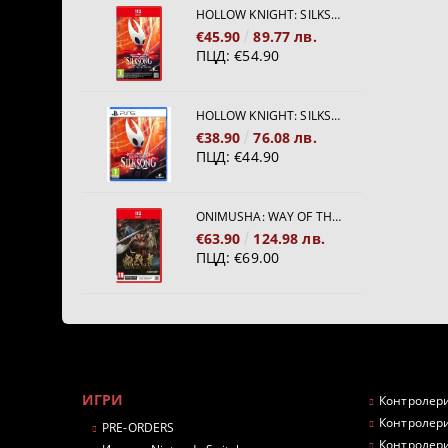
HOLLOW KNIGHT: SILKSONG [NINTENDO SWITCH 2]
€45.90
89.77 лв.
ПЦД:
€54.90
HOLLOW KNIGHT: SILKSONG [PS5]
€38.90
76.08 лв.
ПЦД:
€44.90
ONIMUSHA: WAY OF THE SWORD [NINTENDO SWITCH 2]
€63.90
124.98 лв.
ПЦД:
€69.00
ИГРИ
Контролери
Контролери
PRE-ORDERS
Контролери