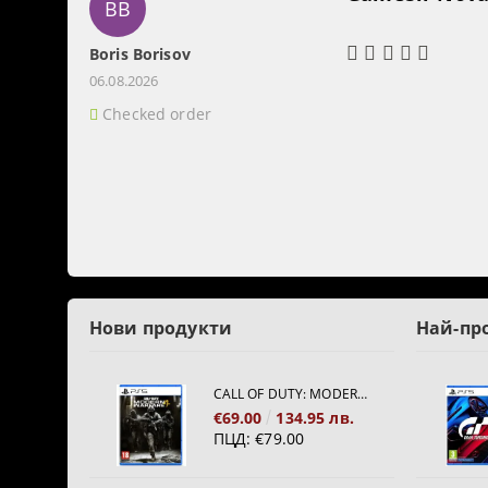
BB
Boris Borisov
06.08.2026
Checked order
Нови продукти
Най-пр
CALL OF DUTY: MODERN WARFARE 4[PS5]
€69.00
134.95 лв.
ПЦД:
€79.00