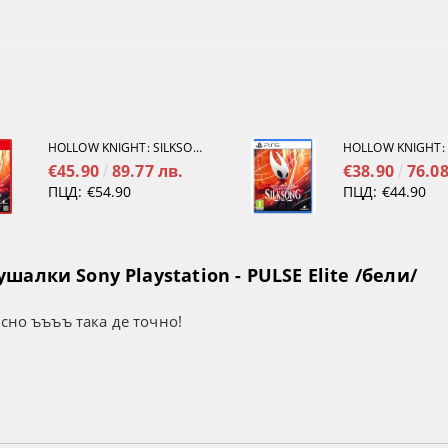
HOLLOW KNIGHT: SILKSONG [NINTENDO SWITCH 2]
€45.90
89.77 лв.
€38.90
76.08
ПЦД:
€54.90
ПЦД:
€44.90
алки Sony Playstation - PULSE Elite /бели/
усно ъъъъ така де точно!