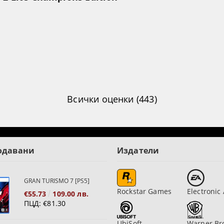
Всички оценки (443)
одавани
Издатели
GRAN TURISMO 7 [PS5]
Rockstar Games
Electronic 
€55.73
109.00 лв.
ПЦД:
€81.30
UbiSoft
Warner Br