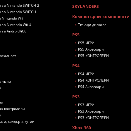
 за Nintendo SWITCH 2
SKYLANDERS
 за Nintendo SWITCH
Компютърни компоненти
 Nintendo Wii
 за Nintendo Wii U
Твърди дискове
 за Android/iOS
PS5
PS5 ИГРИ
PS5 Аксесоари
 реалност
PS5 КОНТРОЛЕРИ
PS4
PS4 ИГРИ
PS4 КОНТРОЛЕРИ
танции
PS4 Аксесоари
и
PS3
ли
PS3 ИГРИ
за контролери
PS3 Аксесоари
и
PS3 КОНТРОЛЕРИ
ъфи, холдъри, кутии
Xbox 360