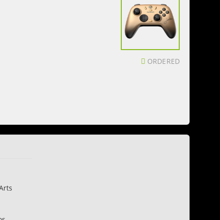
ORDERED
Arts
os