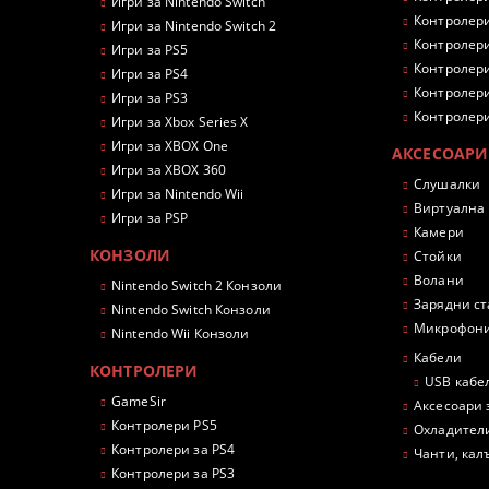
Игри за Nintendo Switch
Контролери
Игри за Nintendo Switch 2
Контролери
Игри за PS5
Контролери
Игри за PS4
Контролери
Игри за PS3
Контролери
Игри за Xbox Series X
Игри за XBOX One
АКСЕСОАРИ
Игри за XBOX 360
Слушалки
Игри за Nintendo Wii
Виртуална
Игри за PSP
Камери
КОНЗОЛИ
Стойки
Волани
Nintendo Switch 2 Конзоли
Зарядни с
Nintendo Switch Конзоли
Микрофон
Nintendo Wii Конзоли
Кабели
КОНТРОЛЕРИ
USB кабе
GameSir
Аксесоари 
Контролери PS5
Охладител
Контролери за PS4
Чанти, кал
Контролери за PS3