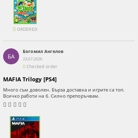
ORDERED
Богомил Ангелов
БА
23.07.2026
Checked order
MAFIA Trilogy [PS4]
Много съм доволен. Бърза доставка и игрите са топ.
Всичко работи на 6. Силно препоръчвам.