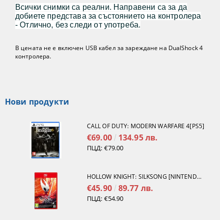
Всички снимки са реални. Направени са за да
добиете представа за състоянието на контролера
- Отлично, без следи от употреба.
В цената не е включен USB кабел за зареждане на DualShock 4
контролера.
Нови продукти
CALL OF DUTY: MODERN WARFARE 4[PS5]
€69.00
134.95 лв.
ПЦД:
€79.00
HOLLOW KNIGHT: SILKSONG [NINTENDO SWITCH 2]
€45.90
89.77 лв.
ПЦД:
€54.90