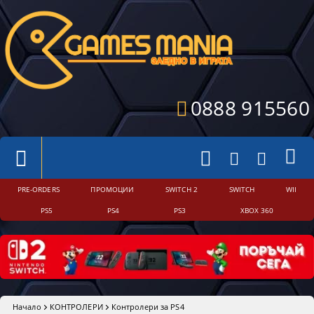
0888 915560
PRE-ORDERS
ПРОМОЦИИ
SWITCH 2
SWITCH
WII
PS5
PS4
PS3
XBOX 360
Начало
КОНТРОЛЕРИ
Контролери за PS4