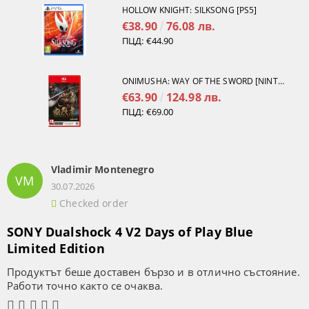
HOLLOW KNIGHT: SILKSONG [PS5]
€38.90
76.08 лв.
ПЦД:
€44.90
ONIMUSHA: WAY OF THE SWORD [NINTENDO SWITCH 2]
€63.90
124.98 лв.
ПЦД:
€69.00
Vladimir Montenegro
VM
30.07.2026
Checked order
SONY Dualshock 4 V2 Days of Play Blue
Limited Edition
Продуктът беше доставен бързо и в отлично състояние.
Работи точно както се очаква.