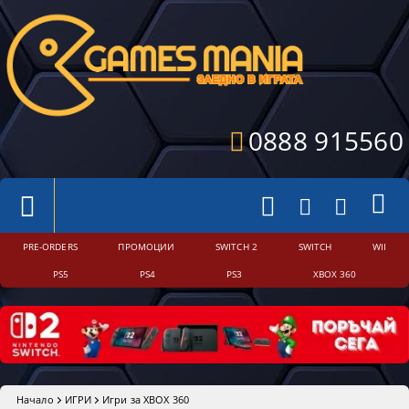
0888 915560
PRE-ORDERS
ПРОМОЦИИ
SWITCH 2
SWITCH
WII
PS5
PS4
PS3
XBOX 360
Начало
ИГРИ
Игри за XBOX 360