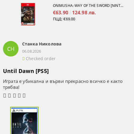
ONIMUSHA: WAY OF THE SWORD [NINTENDO SWITCH 2]
€63.90
124.98 лв.
ПЦД:
€69.00
Станка Николова
СН
06.08.2026
Checked order
Until Dawn [PS5]
Играта е убикална и върви прекрасно всичко е както
трябва!