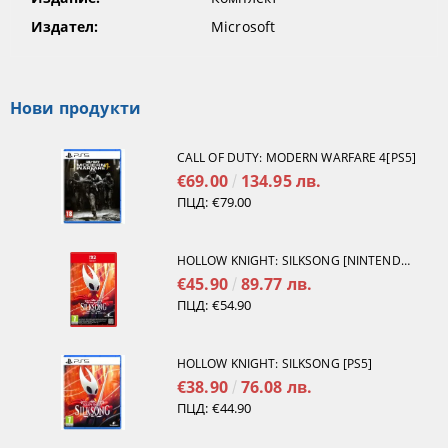
Издател:
Microsoft
Нови продукти
CALL OF DUTY: MODERN WARFARE 4[PS5]
€69.00
134.95 лв.
ПЦД:
€79.00
HOLLOW KNIGHT: SILKSONG [NINTENDO SWITCH 2]
€45.90
89.77 лв.
ПЦД:
€54.90
HOLLOW KNIGHT: SILKSONG [PS5]
€38.90
76.08 лв.
ПЦД:
€44.90