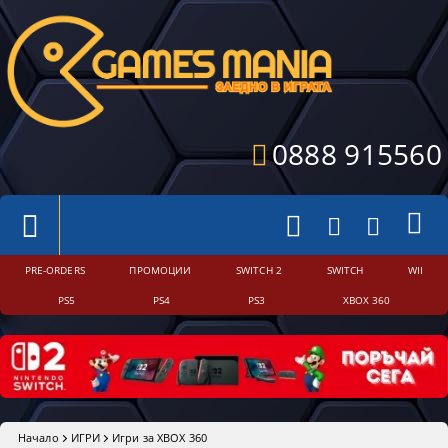
0888 915560
PRE-ORDERS
ПРОМОЦИИ
SWITCH 2
SWITCH
WII
PS5
PS4
PS3
XBOX 360
Начало
ИГРИ
Игри за XBOX 360