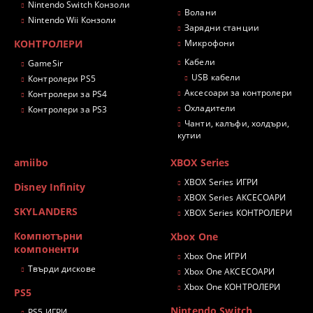
Nintendo Switch Конзоли
Волани
Nintendo Wii Конзоли
Зарядни станции
КОНТРОЛЕРИ
Микрофони
Кабели
GameSir
USB кабели
Контролери PS5
Аксесоари за контролери
Контролери за PS4
Охладители
Контролери за PS3
Чанти, калъфи, холдъри,
кутии
amiibo
XBOX Series
XBOX Series ИГРИ
Disney Infinity
XBOX Series АКСЕСОАРИ
SKYLANDERS
XBOX Series КОНТРОЛЕРИ
Компютърни
Xbox One
компоненти
Xbox One ИГРИ
Твърди дискове
Xbox One АКСЕСОАРИ
Xbox One КОНТРОЛЕРИ
PS5
Nintendo Switch
PS5 ИГРИ