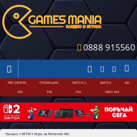
0888 915560
PRE-ORDERS
ПРОМОЦИИ
SWITCH 2
SWITCH
WII
PS5
PS4
PS3
XBOX 360
Начало
ИГРИ
Игри за Nintendo Wii