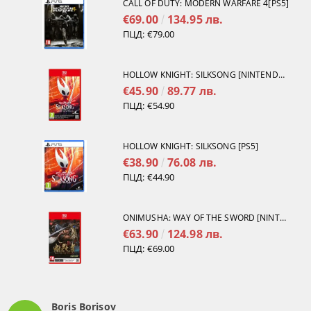
CALL OF DUTY: MODERN WARFARE 4[PS5]
€69.00
134.95 лв.
ПЦД:
€79.00
HOLLOW KNIGHT: SILKSONG [NINTENDO SWITCH 2]
€45.90
89.77 лв.
ПЦД:
€54.90
HOLLOW KNIGHT: SILKSONG [PS5]
€38.90
76.08 лв.
ПЦД:
€44.90
ONIMUSHA: WAY OF THE SWORD [NINTENDO SWITCH 2]
€63.90
124.98 лв.
ПЦД:
€69.00
Boris Borisov