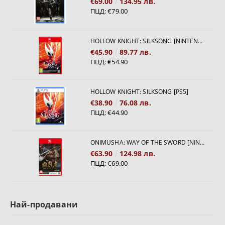
€69.00
134.95 лв.
ПЦД:
€79.00
HOLLOW KNIGHT: SILKSONG [NINTENDO SWITCH 2]
€45.90
89.77 лв.
ПЦД:
€54.90
HOLLOW KNIGHT: SILKSONG [PS5]
€38.90
76.08 лв.
ПЦД:
€44.90
ONIMUSHA: WAY OF THE SWORD [NINTENDO SWITCH 2]
€63.90
124.98 лв.
ПЦД:
€69.00
Най-продавани