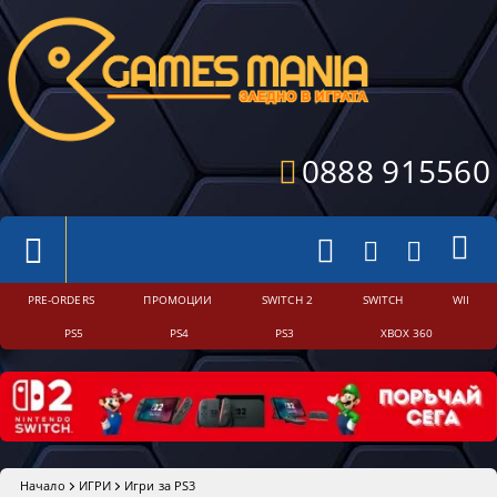
0888 915560
PRE-ORDERS
ПРОМОЦИИ
SWITCH 2
SWITCH
WII
PS5
PS4
PS3
XBOX 360
Начало
ИГРИ
Игри за PS3