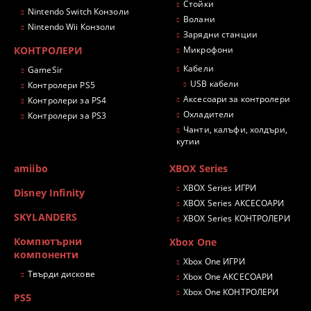
Стойки
Nintendo Switch Конзоли
Волани
Nintendo Wii Конзоли
Зарядни станции
КОНТРОЛЕРИ
Микрофони
Кабели
GameSir
USB кабели
Контролери PS5
Аксесоари за контролери
Контролери за PS4
Охладители
Контролери за PS3
Чанти, калъфи, холдъри,
кутии
amiibo
XBOX Series
XBOX Series ИГРИ
Disney Infinity
XBOX Series АКСЕСОАРИ
SKYLANDERS
XBOX Series КОНТРОЛЕРИ
Компютърни
Xbox One
компоненти
Xbox One ИГРИ
Твърди дискове
Xbox One АКСЕСОАРИ
Xbox One КОНТРОЛЕРИ
PS5