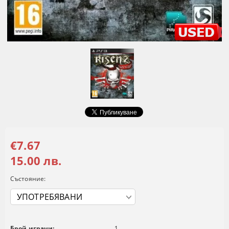
€7.67
15.00 лв.
Състояние:
Брой играчи:
1