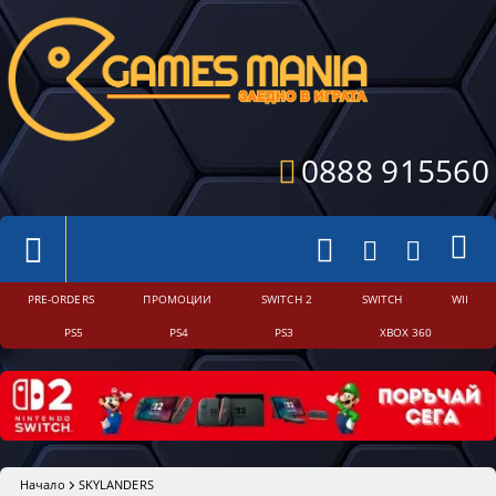
0888 915560
PRE-ORDERS
ПРОМОЦИИ
SWITCH 2
SWITCH
WII
PS5
PS4
PS3
XBOX 360
Начало
SKYLANDERS