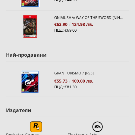
ONIMUSHA: WAY OF THE SWORD [NINTENDO SWITCH 2]
€63.90
124.98 лв.
ПЦД:
€69.00
Най-продавани
GRAN TURISMO 7 [PS5]
€55.73
109.00 лв.
ПЦД:
€81.30
Издатели
Rockstar Games
Electronic Arts