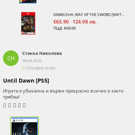
ONIMUSHA: WAY OF THE SWORD [NINTENDO SWITCH 2]
€63.90
124.98 лв.
ПЦД:
€69.00
Станка Николова
СН
06.08.2026
Checked order
Until Dawn [PS5]
Играта е убикална и върви прекрасно всичко е както
трябва!